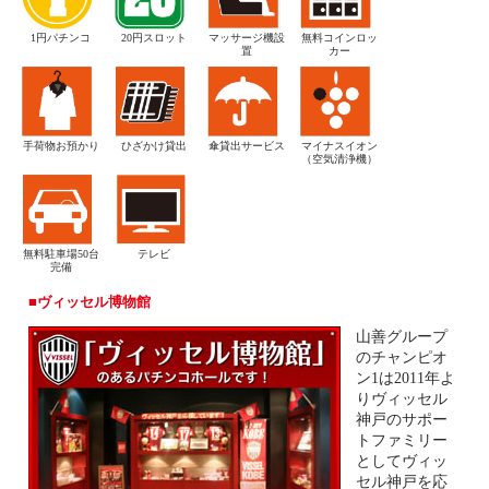
1円パチンコ
20円スロット
マッサージ機設
無料コインロッ
置
カー
手荷物お預かり
ひざかけ貸出
傘貸出サービス
マイナスイオン
（空気清浄機）
無料駐車場50台
テレビ
完備
ヴィッセル博物館
山善グループ
のチャンピオ
ン1は2011年よ
りヴィッセル
神戸のサポー
トファミリー
としてヴィッ
セル神戸を応