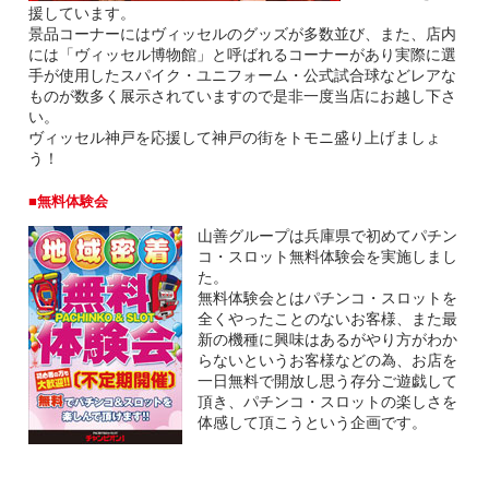
援しています。
景品コーナーにはヴィッセルのグッズが多数並び、また、店内
には「ヴィッセル博物館」と呼ばれるコーナーがあり実際に選
手が使用したスパイク・ユニフォーム・公式試合球などレアな
ものが数多く展示されていますので是非一度当店にお越し下さ
い。
ヴィッセル神戸を応援して神戸の街をトモニ盛り上げましょ
う！
無料体験会
山善グループは兵庫県で初めてパチン
コ・スロット無料体験会を実施しまし
た。
無料体験会とはパチンコ・スロットを
全くやったことのないお客様、また最
新の機種に興味はあるがやり方がわか
らないというお客様などの為、お店を
一日無料で開放し思う存分ご遊戯して
頂き、パチンコ・スロットの楽しさを
体感して頂こうという企画です。