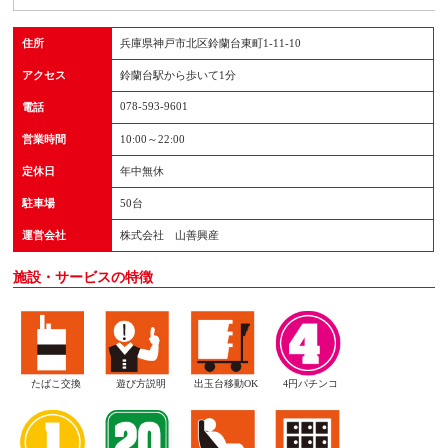
住所
兵庫県神戸市北区鈴蘭台東町1-11-10
アクセス
鈴蘭台駅から歩いて1分
078-593-9601
電話
営業時間
10:00～22:00
定休日
年中無休
駐車場
50台
運営会社
株式会社 山善興産
施設・サービスの特徴
たばこ交換
遊び方説明
出玉台移動OK
4円パチンコ