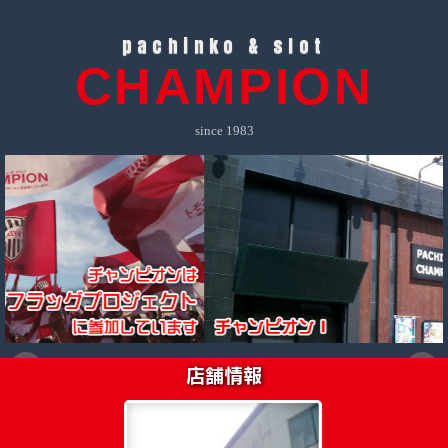
pachinko & slot
CHAMPION
since 1983
店舗情報