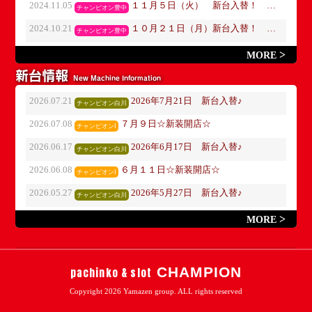
2024.11.05
１１月５日（火） 新台入替！ 大海５SP始動！！
チャンピオン豊中
2024.10.21
１０月２１日（月）新台入替！ スマスロ Re:ゼロ始動！！
チャンピオン豊中
MORE
新台情報
New Machine Information
2026.07.21
2026年7月21日 新台入替♪
チャンピオン白川
2026.07.08
７月９日☆新装開店☆
チャンピオンⅠ
2026.06.17
2026年6月17日 新台入替♪
チャンピオン白川
2026.06.08
６月１１日☆新装開店☆
チャンピオンⅠ
2026.05.27
2026年5月27日 新台入替♪
チャンピオン白川
MORE
CHAMPION
pachinko & slot
Copyright 2026 Yamazen group. ALL rights reserved