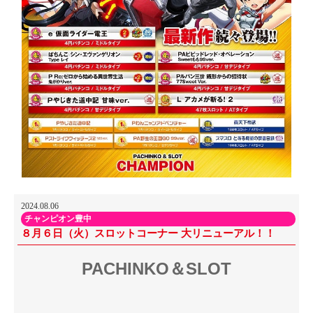
2024.08.06
チャンピオン豊中
８月６日（火）スロットコーナー 大リニューアル！！
PACHINKO＆SLOT