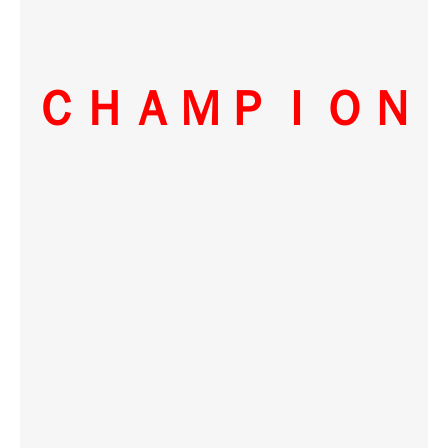
ＣＨＡＭＰＩＯＮ