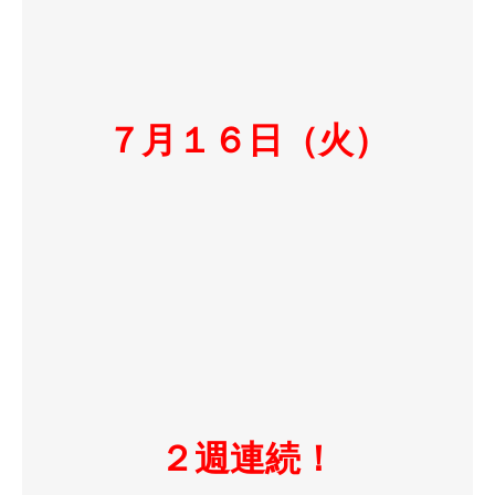
７月１６日（火）
２週連続！