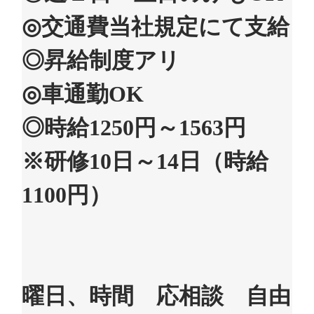
◎交通費当社規定にて支給
◎昇給制度アリ
◎車通勤OK
◎時給1250円～1563円
※研修10日～14日（時給
1100
円）
曜日、時間 応相談 自由