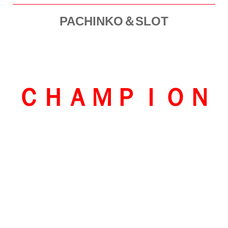
PACHINKO＆SLOT
ＣＨＡＭＰＩＯＮ